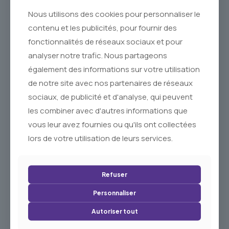
nourrit, hydrate et protège la peau tout en laissant une
agréable sensation de douceur.
Nous utilisons des cookies pour personnaliser le
Pourquoi l’Acheter
contenu et les publicités, pour fournir des
fonctionnalités de réseaux sociaux et pour
Choisir ce savon de Marseille parfumé au beurre de karité
analyser notre trafic. Nous partageons
enrichi à l’huile d’argan bio, c’est offrir à votre peau un soin
naturel qui nourrit, hydrate et protège. Grâce à sa formule
également des informations sur votre utilisation
riche et douce, il convient parfaitement à toute la famille.
de notre site avec nos partenaires de réseaux
Fabriqué à Marseille en Provence, il associe tradition,
qualité et plaisir d’utilisation.
sociaux, de publicité et d'analyse, qui peuvent
les combiner avec d'autres informations que
Associez ce savon à une de nos
boîtes à savon
pour un
présent élégant et naturel.
vous leur avez fournies ou qu'ils ont collectées
lors de votre utilisation de leurs services.
Refuser
Personnaliser
Au Brin De Lavande
Et pour aller Avec...
Autoriser tout