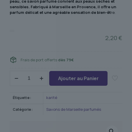
peau, ce savon parfumé convient aux peaux sèches et
sensibles. Fabriqué à Marseille en Provence, il offre un
parfum délicat et une agréable sensation de bien-êt
re.
2,20
€
Frais de port offerts
dès 79€
quantité
Ajouter au Panier
de
Savon
de
Marseille
karité
Étiquette :
parfumé
beurre
Savons de Marseille parfumés
Catégorie :
de
karité