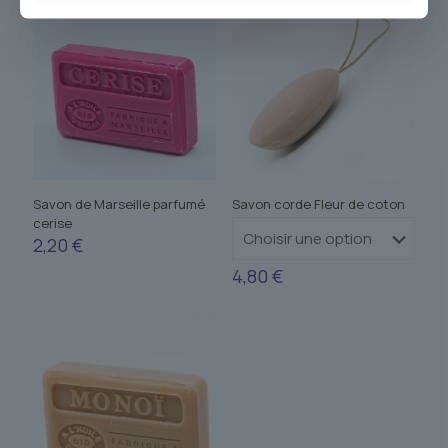
Savon de Marseille parfumé
Savon corde Fleur de coton
cerise
2,20
€
4,80
€