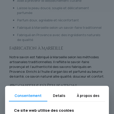
Aide à prévenir le dessèchement cutané
Laisse la peau douce, souple et délicatement
parfumée
Parfum doux, agréable et réconfortant
Fabriqué à Marseille selon un savoir-faire traditionnel
Fabriqué en Provence avec des ingrédients naturels
de qualité
Fabrication à Marseille
Notre savon est fabriqué à Marseille selon les méthodes
artisanales traditionnelles. Il reflète le savoir-faire
provençal et l’authenticité des savons fabriqués en
Provence. Enrichi à l’huile d’argan bio et parfumé au beurre
de karité, ce savon naturel allie qualité, douceur et confort.
💜Conseils d’Utilisation
Frottez le savon sur peau humide jusqu’à obtenir une
Consentement
Details
À propos des
mousse légère et onctueuse. Appliquez sur le visage et le
corps, puis rincez abondamment à l’eau claire. Utilisé
quotidiennement, ce savon parfumé au beurre de karité
Ce site web utilise des cookies