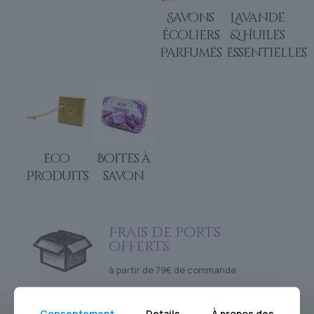
Savons
Lavande
Écoliers
& Huiles
Parfumés
Essentielles
Eco
Boites à
Produits
savon
Frais de ports
offerts
à partir de 79€ de commande
Consentement
Details
À propos des