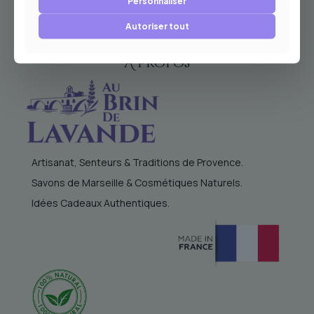
Personnaliser
Autoriser tout
À Propos
Artisanat, Senteurs & Traditions de Provence.
Savons de Marseille & Cosmétiques Naturels.
Idées Cadeaux Authentiques.