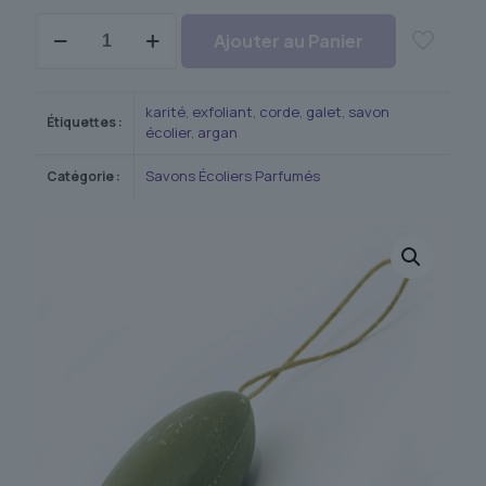
quantité
Ajouter au Panier
de
Savon
corde
Argan
karité
,
exfoliant
,
corde
,
galet
,
savon
Étiquettes :
écolier
,
argan
Savons Écoliers Parfumés
Catégorie :