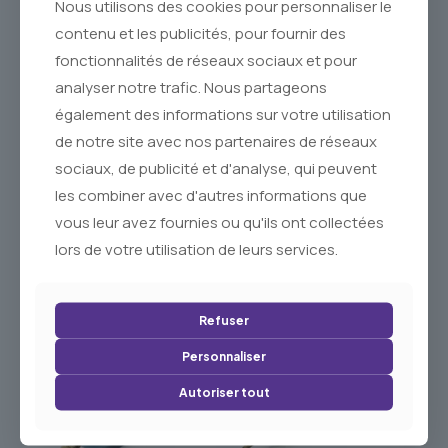
Nous utilisons des cookies pour personnaliser le
contenu et les publicités, pour fournir des
fonctionnalités de réseaux sociaux et pour
analyser notre trafic. Nous partageons
également des informations sur votre utilisation
de notre site avec nos partenaires de réseaux
Savon corde Olive
Galet avec corde aux Huiles
Essentielles de Gurjum, Huile
sociaux, de publicité et d'analyse, qui peuvent
d’Argan & Charbon Végétal
les combiner avec d'autres informations que
4,80
€
vous leur avez fournies ou qu'ils ont collectées
lors de votre utilisation de leurs services.
4,80
€
Refuser
Personnaliser
Autoriser tout