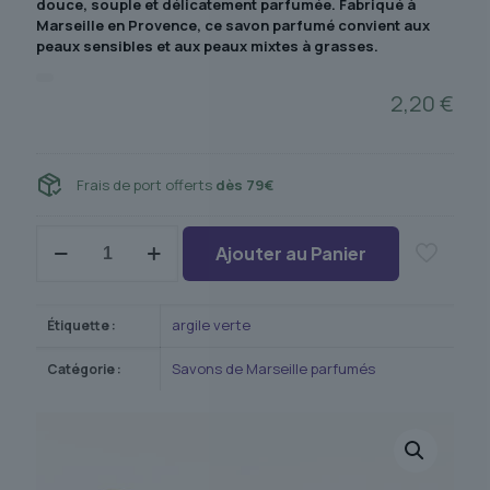
douce, souple et délicatement parfumée. Fabriqué à
Marseille en Provence, ce savon parfumé convient aux
peaux sensibles et aux peaux mixtes à grasses.
2,20
€
Frais de port offerts
dès 79€
quantité
Ajouter au Panier
de
Savon
de
Marseille
argile verte
Étiquette :
parfumé
argile
Savons de Marseille parfumés
Catégorie :
verte