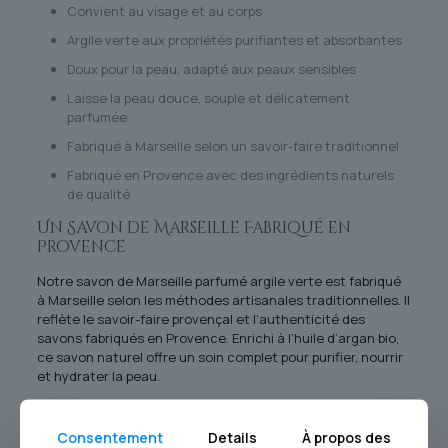
Convient au visage et au corps
Argile verte aux propriétés purifiantes et absorbantes
Doux pour la peau, adapté aux peaux sensibles
Laisse la peau douce, souple et délicatement
parfumée
Fabriqué à Marseille selon un savoir-faire traditionnel
Fabriqué en Provence avec des ingrédients naturels
de qualité
Un Savon de Marseille Fabriqué en
Provence
Notre savon de Marseille parfumé argile verte est fabriqué
à Marseille selon les méthodes artisanales traditionnelles. Il
reflète le savoir-faire provençal et l’authenticité des
savons fabriqués en Provence. Enrichi à l’huile d’argan bio,
ce savon naturel offre un soin complet pour purifier, nourrir
et hydrater la peau.
💜Conseils d’Utilisation
Consentement
Details
À propos des