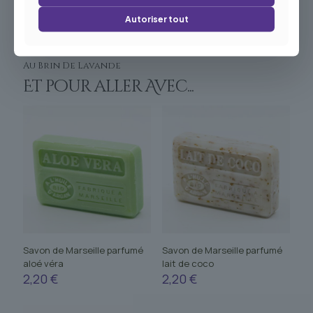
Autoriser tout
Au Brin De Lavande
Et pour aller Avec...
Savon de Marseille parfumé
Savon de Marseille parfumé
aloé véra
lait de coco
2,20
€
2,20
€