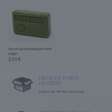
Savon de Marseille parfumé
argan
2,20
€
Frais de ports
offerts
à partir de 79€ de commande