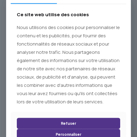
Frottez le savon sur peau humide pour obtenir une mousse
légère et onctueuse. Appliquez sur le visage et le corps,
puis rincez abondamment à l’eau claire. Utilisé
Ce site web utilise des cookies
quotidiennement, ce savon parfumé à l’argile verte purifie,
nourrit et hydrate la peau tout en laissant un parfum
Nous utilisons des cookies pour personnaliser le
naturel et subtil.
contenu et les publicités, pour fournir des
Pourquoi Acheter un Savon Argile Verte
fonctionnalités de réseaux sociaux et pour
Enrichi à l’Huile d’Argan Bio
analyser notre trafic. Nous partageons
Choisir ce savon de Marseille parfumé argile verte enrichi à
également des informations sur votre utilisation
l’huile d’argan bio, c’est offrir à votre peau un soin naturel
complet qui nourrit, hydrate et purifie. Sa formule douce et
de notre site avec nos partenaires de réseaux
parfumée convient au visage et au corps, laissant une
sociaux, de publicité et d'analyse, qui peuvent
sensation de fraîcheur et de bien-être. Fabriqué à Marseille
les combiner avec d'autres informations que
en Provence, il allie tradition, qualité et plaisir d’utilisation.
vous leur avez fournies ou qu'ils ont collectées
lors de votre utilisation de leurs services.
Ajoutez ce savon de Marseille à l’argile verte à votre
panier et offrez à votre peau un soin purifiant
Refuser
Personnaliser