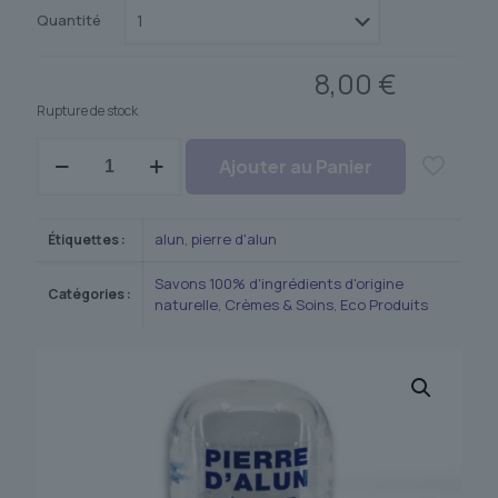
Quantité
8,00
€
Rupture de stock
quantité
Ajouter au Panier
de
Pierre
d'Alun
100%
alun
,
pierre d'alun
Étiquettes :
naturelle
Savons 100% d'ingrédients d'origine
Catégories :
naturelle
,
Crèmes & Soins
,
Eco Produits