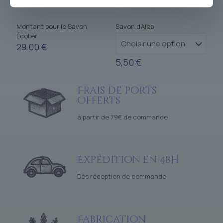
Montant pour le Savon
Savon d’Alep
Écolier
29,00
€
5,50
€
Frais de ports
offerts
à partir de 79€ de commande
Expédition en 48H
Dès réception de commande
Fabrication